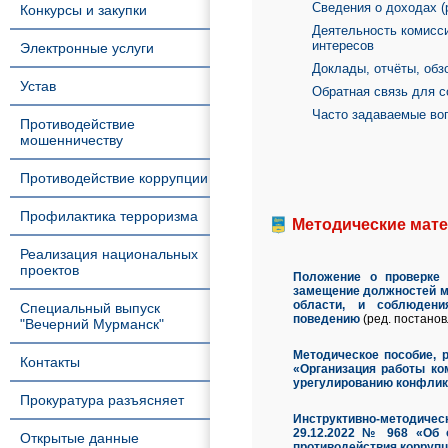
Сведения о доходах (
Конкурсы и закупки
Деятельность комисс
интересов
Электронные услуги
Доклады, отчёты, обз
Устав
Обратная связь для с
Часто задаваемые во
Противодействие
мошенничеству
Противодействие коррупции
Профилактика терроризма
Методические мат
Реализация национальных
проектов
Положение о проверке 
замещение должностей м
области, и соблюден
Специальный выпуск
поведению
(ред. постанов
"Вечерний Мурманск"
Методическое пособие, 
Контакты
«Организация работы к
урегулированию конфликт
Прокуратура разъясняет
Инструктивно-методиче
29.12.2022 № 968 «Об о
Открытые данные
противодействия коррупц