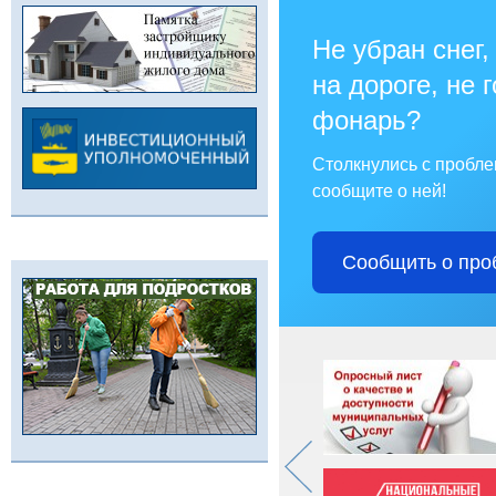
Не убран снег,
на дороге, не 
фонарь?
Столкнулись с пробл
сообщите о ней!
Сообщить о про