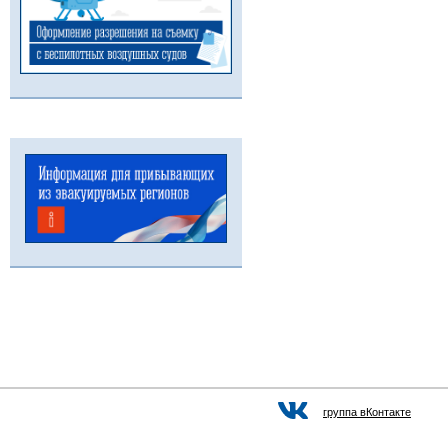
группа вКонтакте