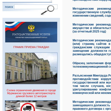
поиск
Методические рекоме
государственную службу
изменении сведений, сод
Методические рекоменд
имуществе и обязательс
(за отчетный 2025 год)
Методические рекоменда
(или) страниц сайтов 
ГРАФИК ПРИЕМА ГРАЖДАН
гражданским служащим 
замещение должности г
размещались общедоступ
Образец заполнения фор
телекоммуникационной с
Разъяснения Минтруда Ро
противодействии корру
государственной или му
том числе случаев, ко
урегулированию конфл
Схема ограничения движения в городе
коммерческой или некомм
Мурманске грузового автотранспорта
длиной более 12 метров
Методические рекоменда
замещавшего должность г
правового договора с ор