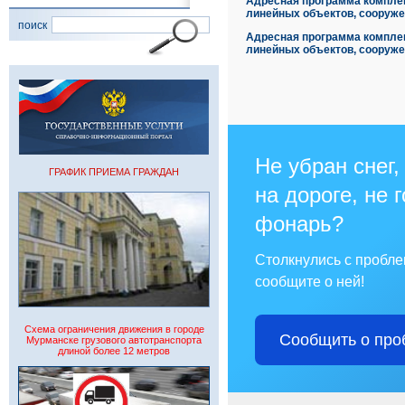
Адресная программа комплек
линейных объектов, сооруже
поиск
Адресная программа комплек
линейных объектов, сооруже
Не убран снег,
ГРАФИК ПРИЕМА ГРАЖДАН
на дороге, не 
фонарь?
Столкнулись с пробл
сообщите о ней!
Схема ограничения движения в городе
Сообщить о про
Мурманске грузового автотранспорта
длиной более 12 метров