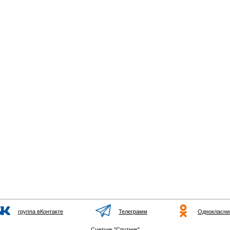
группа вКонтакте
Телеграмм
Однокласни
Счетчик "Спутник"