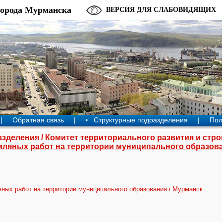
города Мурманска
ВЕРСИЯ ДЛЯ СЛАБОВИДЯЩИХ
|
Обратная связь
|
Структурные подразделения
|
Пол
азделения
/
Комитет территориального развития и стр
ляных работ на территории муниципального образова
ных работ на территории муниципального образования г.Мурманск