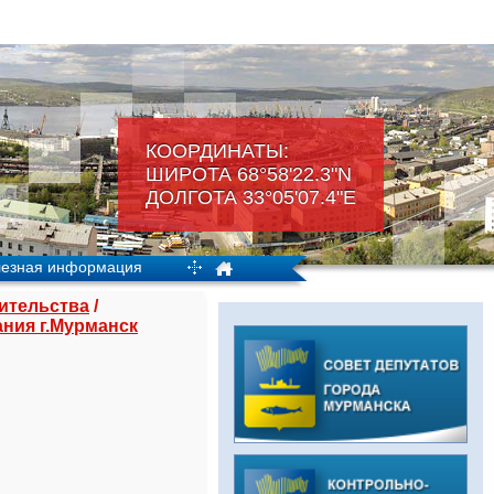
КООРДИНАТЫ:
ШИРОТА 68°58'22.3"N
ДОЛГОТА 33°05'07.4"Е
езная информация
оительства
/
ния г.Мурманск