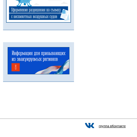
группа вКонтакте