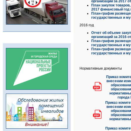
организаций за 2017 о
План закупок товаров
2017 финансовый год 
План-график размещен
государственных и му
2016 год
Отчет об объеме заку
организаций за 2016 о
План-график размещен
государственных и му
План-график размещен
государственных и му
Нормативные документы
Приказ комите
внесении изм
образовани
образовани
нормативных
города 
Приказ комите
внесении изм
образовани
образовани
нормативных
Приказ комите