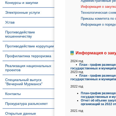
Административные ре
Конкурсы и закупки
Информация о закупка
Электронные услуги
Технологическая схе
Приказы комитета по
Устав
Информация о порядк
Противодействие
мошенничеству
Противодействие коррупции
Информация о закуп
Профилактика терроризма
2024 год
•
План - график размещен
Реализация национальных
государственных и муниципа
проектов
2023 год
•
План - график размещен
государственных и муниципа
Специальный выпуск
"Вечерний Мурманск"
2022 год
План-график размещен
Контакты
государственных и му
Отчет об объеме заку
Прокуратура разъясняет
организаций за 2022 о
2021 год
Открытые данные