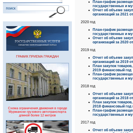
План-график размещен
государственных и му
поиск
Отчет об объеме заку
организаций за 2021 о
2020 год
План-график размещен
государственных и му
Отчет об объеме заку
организаций за 2020 о
2019 год
ГРАФИК ПРИЕМА ГРАЖДАН
Отчет об объеме заку
организаций за 2019 от
План закупок товаров
2019 финансовый год
План-график размещен
государственных и му
2018 год
Отчет об объеме заку
организаций за 2018 о
План закупок товаров
2018 финансовый год 
Схема ограничения движения в городе
План-график размещен
Мурманске грузового автотранспорта
государственных и му
длиной более 12 метров
2017 год
Отчет об объеме заку