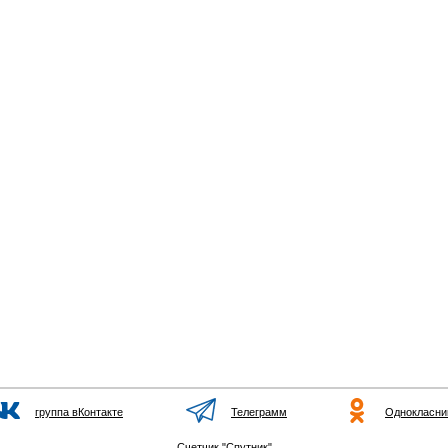
группа вКонтакте
Телеграмм
Однокласни
Счетчик "Спутник"