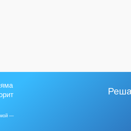
 яма
Реша
горит
емой —