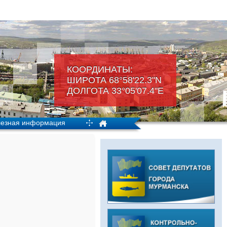
КООРДИНАТЫ:
ШИРОТА 68°58'22.3"N
ДОЛГОТА 33°05'07.4"Е
езная информация