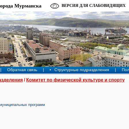
города Мурманска
ВЕРСИЯ ДЛЯ СЛАБОВИДЯЩИХ
|
Обратная связь
|
Структурные подразделения
|
Пол
азделения
/
Комитет по физической культуре и спорту
 муниципальных программ