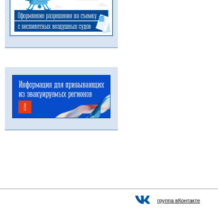
группа вКонтакте