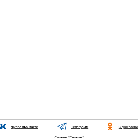
группа вКонтакте
Телеграмм
Однокласни
Счетчик "Спутник"