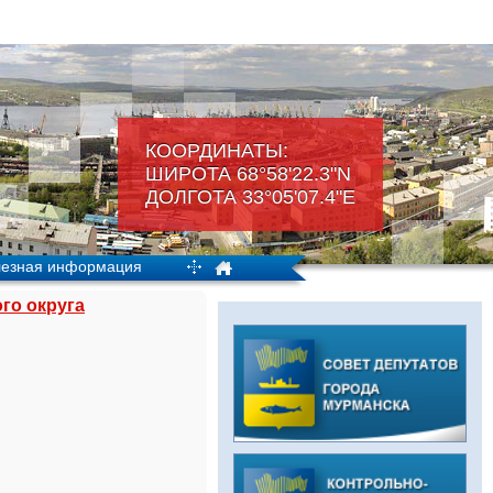
КООРДИНАТЫ:
ШИРОТА 68°58'22.3"N
ДОЛГОТА 33°05'07.4"Е
езная информация
го округа