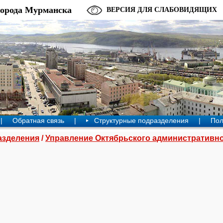
города Мурманска
ВЕРСИЯ ДЛЯ СЛАБОВИДЯЩИХ
|
Обратная связь
|
Структурные подразделения
|
Пол
азделения
/
Управление Октябрьского административно