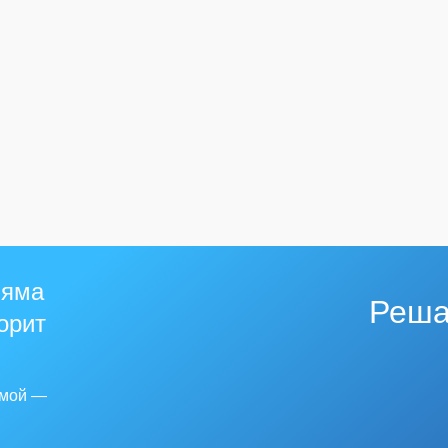
 яма
Реша
горит
емой —