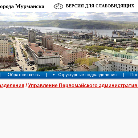
города Мурманска
ВЕРСИЯ ДЛЯ СЛАБОВИДЯЩИХ
|
Обратная связь
|
Структурные подразделения
|
Пол
азделения
/
Управление Первомайского административ