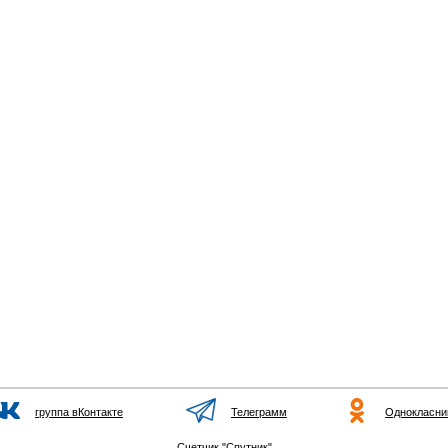
группа вКонтакте
Телеграмм
Однокласни
Счетчик "Спутник"