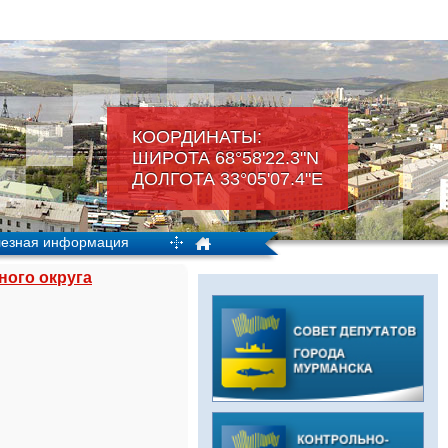
КООРДИНАТЫ:
ШИРОТА 68°58'22.3"N
ДОЛГОТА 33°05'07.4"Е
езная информация
ного округа