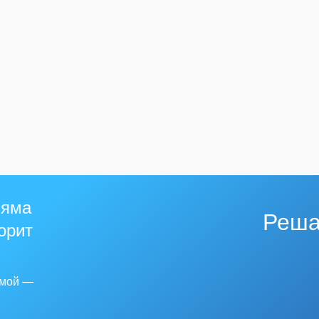
 яма
Реша
горит
емой —