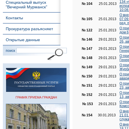
134 «
Специальный выпуск
№ 104
25.01.2013
испра
"Вечерний Мурманск"
10.08
О вне
Контакты
№ 105
25.01.2013
07.09
ред. 
О при
Прокуратура разъясняет
№ 122
25.01.2013
дом 6
О при
Открытые данные
№ 146
29.01.2013
26, а
О при
№ 147
29.01.2013
поиск
Генер
О при
№ 148
29.01.2013
Генер
О при
№ 149
29.01.2013
Журбы
О при
№ 150
29.01.2013
авар
О при
№ 151
29.01.2013
23, а
О при
№ 152
29.01.2013
13, а
ГРАФИК ПРИЕМА ГРАЖДАН
О при
№ 153
29.01.2013
Комсо
О вне
№ 154
30.01.2013
21.01
служа
О вне
18.12