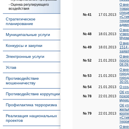
- Оценка регулирующего
О вне
воздействия
товар
специ
№ 41
17.01.2013
«Стим
Стратегическое
терри
планирование
админ
О вне
№ 48
18.01.2013
утвер
Муниципальные услуги
Мурм
О вне
Конкурсы и закупки
№ 49
18.01.2013
1514 
заявл
Электронные услуги
О вне
№ 52
21.01.2013
прогр
08.09
Устав
О вне
город
№ 53
21.01.2013
город
Противодействие
30.05
мошенничеству
№ 54
21.01.2013
О соз
Об ут
Противодействие коррупции
№ 78
22.01.2013
похор
муниц
Профилактика терроризма
Об ут
жилья
№ 79
22.01.2013
коопе
Реализация национальных
«Стим
проектов
терри
О вне