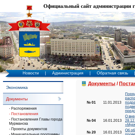
Официальный сайт администрации 
Новости
|
Администрация
|
Обратная связь
Документы
/
Поста
Экономика
Поряд
распо
Документы
№ 01
11.01.2013
подра
подве
- Распоряжения
пред
- Постановления
О вне
- Постановления Главы города
№ 04
16.01.2013
28.12
Мурманска
«Мурм
- Проекты документов
Об об
№ 20
16.01.2013
- Муниципальные программы
прове