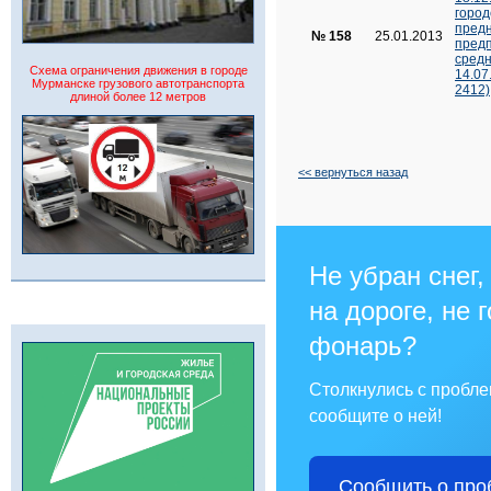
город
предн
№ 158
25.01.2013
предп
средн
Схема ограничения движения в городе
14.07
Мурманске грузового автотранспорта
2412)
длиной более 12 метров
<< вернуться назад
Не убран снег,
на дороге, не 
фонарь?
Столкнулись с пробл
сообщите о ней!
Сообщить о про