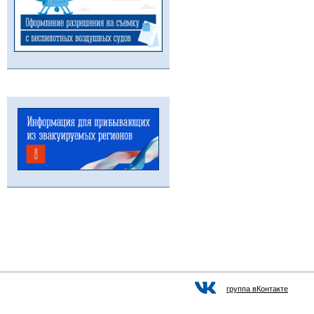
группа вКонтакте