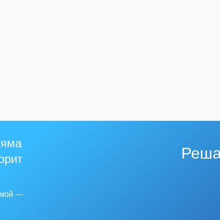
 яма
Реша
горит
емой —