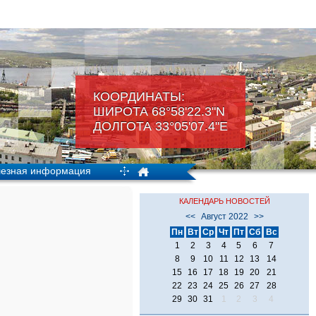
КООРДИНАТЫ:
ШИРОТА 68°58'22.3"N
ДОЛГОТА 33°05'07.4"Е
езная информация
КАЛЕНДАРЬ НОВОСТЕЙ
<<
Август 2022
>>
Пн
Вт
Ср
Чт
Пт
Сб
Вс
1
2
3
4
5
6
7
8
9
10
11
12
13
14
15
16
17
18
19
20
21
22
23
24
25
26
27
28
29
30
31
1
2
3
4