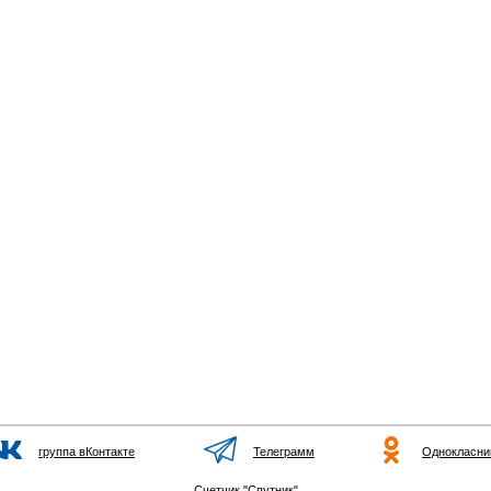
группа вКонтакте
Телеграмм
Однокласни
Счетчик "Спутник"