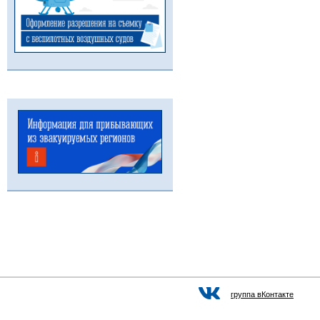
группа вКонтакте