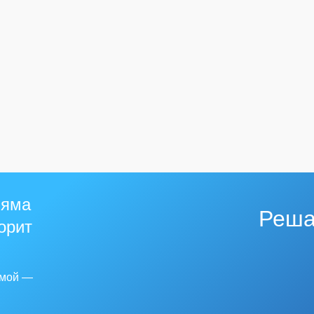
 яма
Реша
горит
емой —