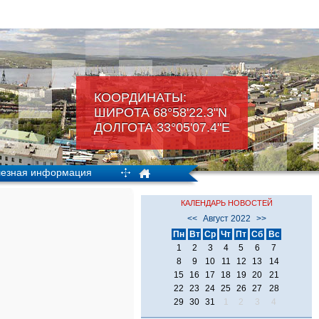
КООРДИНАТЫ:
ШИРОТА 68°58'22.3"N
ДОЛГОТА 33°05'07.4"Е
езная информация
КАЛЕНДАРЬ НОВОСТЕЙ
<<
Август 2022
>>
Пн
Вт
Ср
Чт
Пт
Сб
Вс
1
2
3
4
5
6
7
8
9
10
11
12
13
14
15
16
17
18
19
20
21
22
23
24
25
26
27
28
29
30
31
1
2
3
4