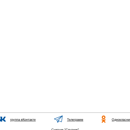
группа вКонтакте
Телеграмм
Однокласни
Счетчик "Спутник"