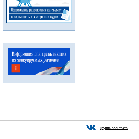
группа вКонтакте