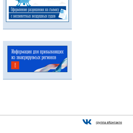
группа вКонтакте