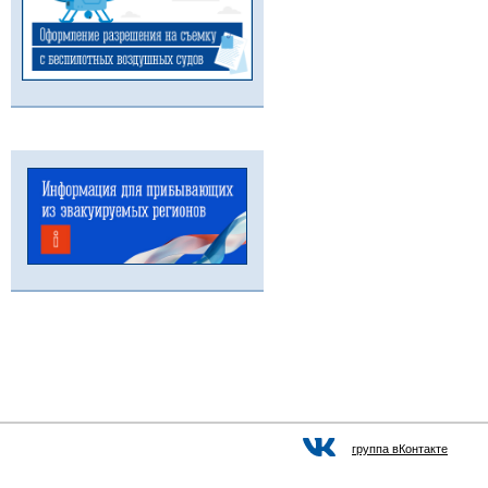
группа вКонтакте