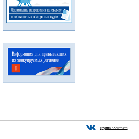
группа вКонтакте