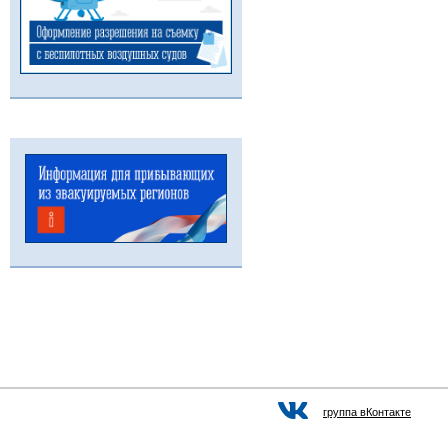
группа вКонтакте