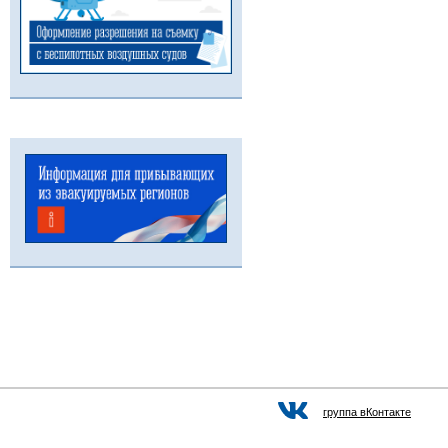
группа вКонтакте