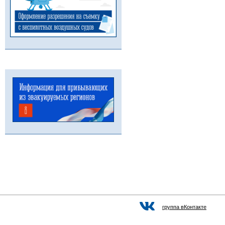
группа вКонтакте