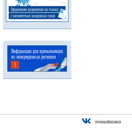
группа вКонтакте