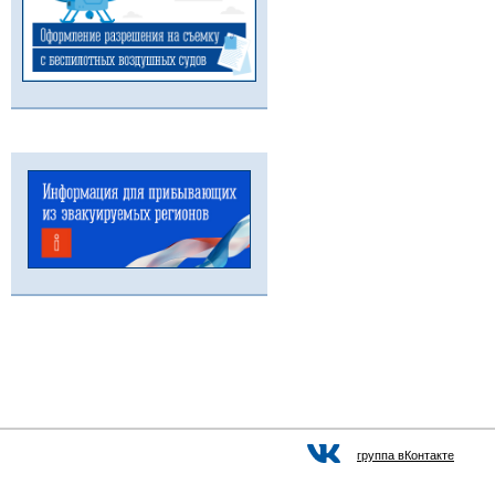
группа вКонтакте