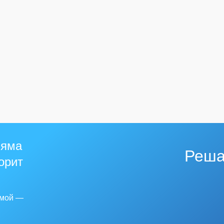
 яма
Реша
горит
емой —