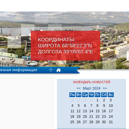
КООРДИНАТЫ:
ШИРОТА 68°58'22.3"N
ДОЛГОТА 33°05'07.4"Е
езная информация
КАЛЕНДАРЬ НОВОСТЕЙ
<<
Март 2024
>>
Пн
Вт
Ср
Чт
Пт
Сб
Вс
26
27
28
29
1
2
3
4
5
6
7
8
9
10
11
12
13
14
15
16
17
18
19
20
21
22
23
24
25
26
27
28
29
30
31