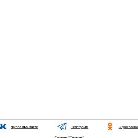
группа вКонтакте
Телеграмм
Однокласни
Счетчик "Спутник"