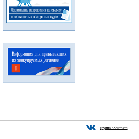
группа вКонтакте