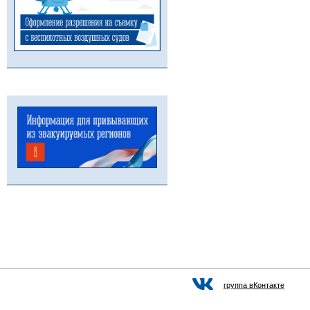
группа вКонтакте