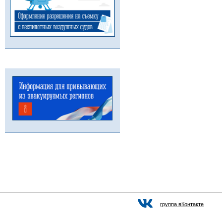
группа вКонтакте