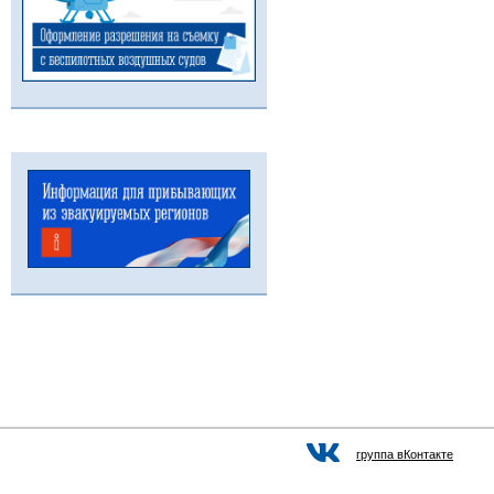
группа вКонтакте