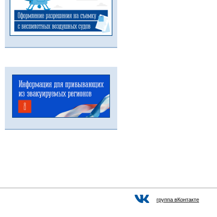
группа вКонтакте