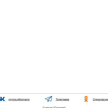
группа вКонтакте
Телеграмм
Однокласни
Счетчик "Спутник"