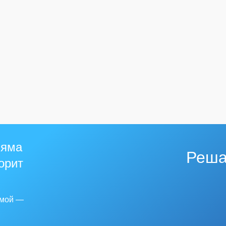
 яма
Реша
горит
емой —