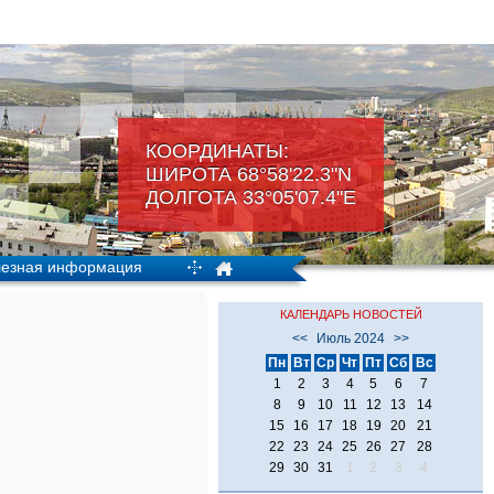
КООРДИНАТЫ:
ШИРОТА 68°58'22.3"N
ДОЛГОТА 33°05'07.4"Е
езная информация
КАЛЕНДАРЬ НОВОСТЕЙ
<<
Июль 2024
>>
Пн
Вт
Ср
Чт
Пт
Сб
Вс
1
2
3
4
5
6
7
8
9
10
11
12
13
14
15
16
17
18
19
20
21
22
23
24
25
26
27
28
29
30
31
1
2
3
4