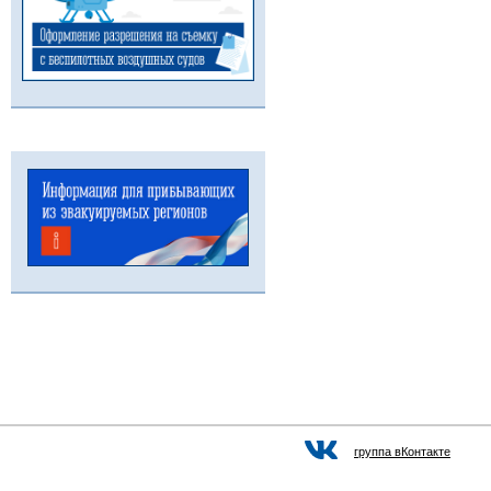
группа вКонтакте