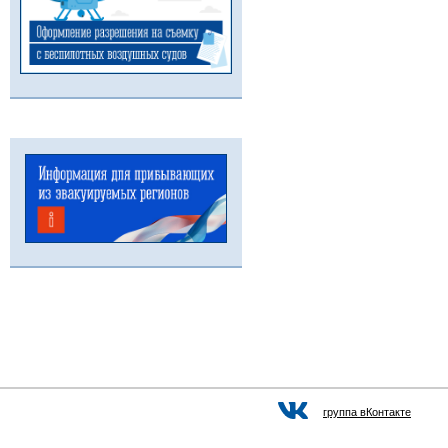
группа вКонтакте