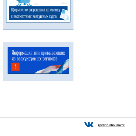
группа вКонтакте