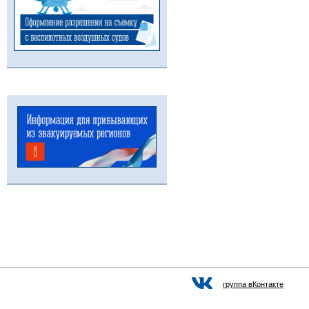
группа вКонтакте