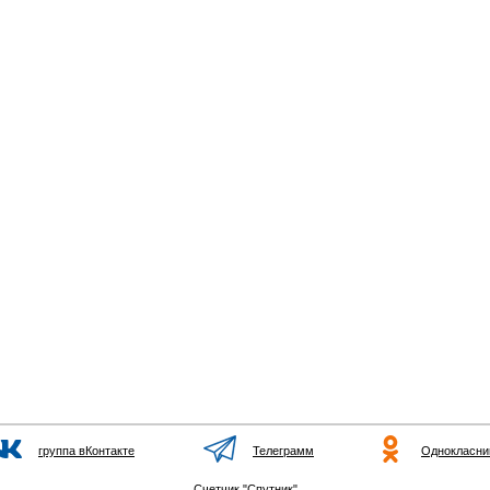
группа вКонтакте
Телеграмм
Однокласни
Счетчик "Спутник"