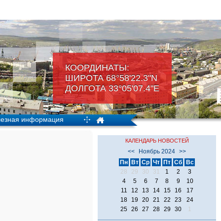
КООРДИНАТЫ:
ШИРОТА 68°58'22.3"N
ДОЛГОТА 33°05'07.4"Е
езная информация
КАЛЕНДАРЬ НОВОСТЕЙ
<<
Ноябрь 2024
>>
Пн
Вт
Ср
Чт
Пт
Сб
Вс
28
29
30
31
1
2
3
4
5
6
7
8
9
10
11
12
13
14
15
16
17
18
19
20
21
22
23
24
25
26
27
28
29
30
1