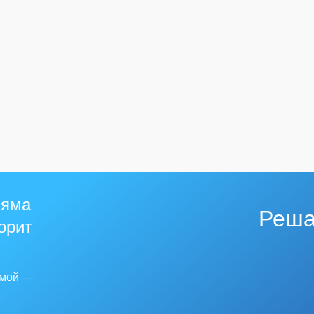
 яма
Реша
горит
емой —