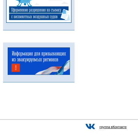
группа вКонтакте