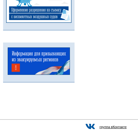
группа вКонтакте