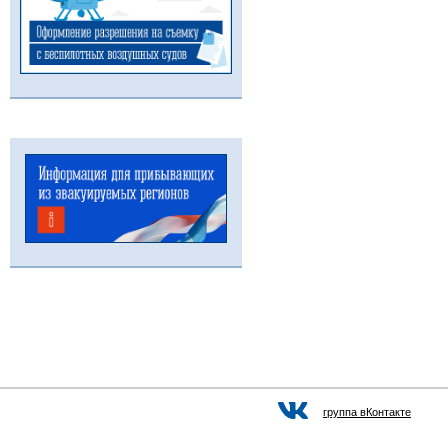
группа вКонтакте