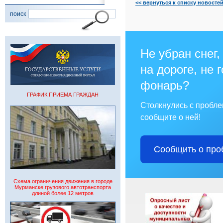
<< вернуться к списку новосте
поиск
Не убран снег,
на дороге, не 
фонарь?
ГРАФИК ПРИЕМА ГРАЖДАН
Столкнулись с пробл
сообщите о ней!
Сообщить о про
Схема ограничения движения в городе
Мурманске грузового автотранспорта
длиной более 12 метров