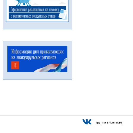
группа вКонтакте