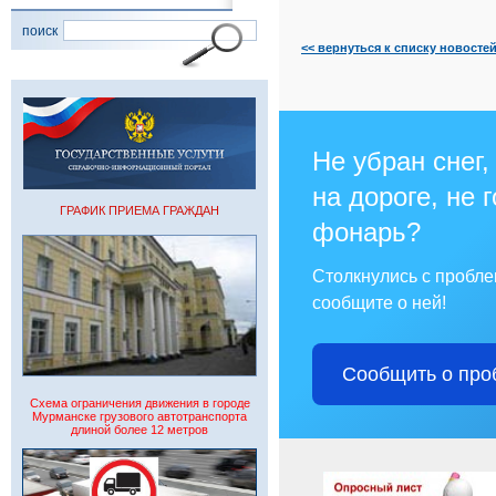
поиск
<< вернуться к списку новосте
Не убран снег,
на дороге, не 
ГРАФИК ПРИЕМА ГРАЖДАН
фонарь?
Столкнулись с пробл
сообщите о ней!
Сообщить о про
Схема ограничения движения в городе
Мурманске грузового автотранспорта
длиной более 12 метров