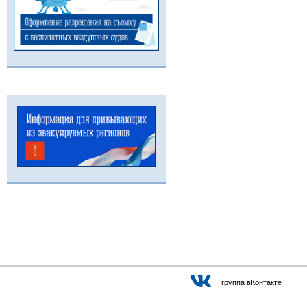
группа вКонтакте