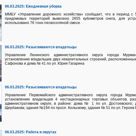
06.03.2025:
Ежедневная уборка
ММБУ «Управление дорожного хозяйства» сообщает, что в период с 5
придомовых территорий вывезено 2655 кубометров снега, для устр
использовано 76 тонн пескосоляной смеси.
06.03.2025:
Разыскиваются владельцы
Управление Ленинского административного округа города Мурма
установлению владельцев двух некапитальных строений, расположенных
Сафонова и дома № 41 по ул. Юрия Гагарина
06.03.2025:
Разыскиваются владельцы
Управление Первомайского административного округа города Мурм
установлению владельцев 4 нестационарных торговых объектов, р
административном округе, в районе: дома № 1 по ул. Достоевского;
Щербакова; здания №194 по просп. Кольскому; здания № 51 по ул. Героев 
06.03.2025:
Работа в округах