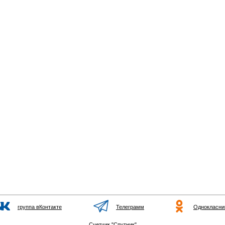
группа вКонтакте
Телеграмм
Однокласни
Счетчик "Спутник"