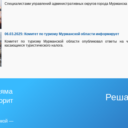
Специалистами управлений административных округов города Мурманска 
06.03.2025:
Комитет по туризму Мурманской области информирует
Комитет по туризму Мурманской области опубликовал ответы на ч
касающиеся туристического налога.
 яма
Реша
горит
емой —