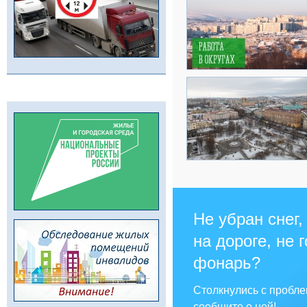
Не убран снег,
на дороге, не 
фонарь?
Столкнулись с пробл
сообщите о ней!