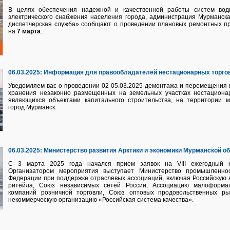
В целях обеспечения надежной и качественной работы систем водно
электрического снабжения населения города, администрация Мурманс
диспетчерская служба» сообщают о проведении плановых ремонтных п
на
7 марта
.
06.03.2025:
Информация для правообладателей нестационарных торгов
Уведомляем вас о проведении 02-05.03.2025 демонтажа и перемещения 
хранения незаконно размещенных на земельных участках нестационар
являющихся объектами капитального строительства, на территории м
город Мурманск.
06.03.2025:
Министерство развития Арктики и экономики Мурманской о
С 3 марта 2025 года начался прием заявок на VIII ежегодный ко
Организатором мероприятия выступает Министерство промышленнос
Федерации при поддержке отраслевых ассоциаций, включая Российскую 
ритейла, Союз независимых сетей России, Ассоциацию малоформат
компаний розничной торговли, Союз оптовых продовольственных р
некоммерческую организацию «Российская система качества».