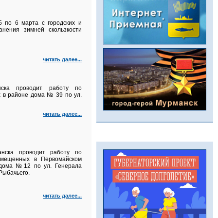
 по 6 марта с городских и
анения зимней скользкости
читать далее...
нска проводит работу по
 в районе дома № 39 по ул.
читать далее...
анска проводит работу по
азмещенных в Первомайском
 дома №12 по ул. Генерала
Рыбачьего.
читать далее...