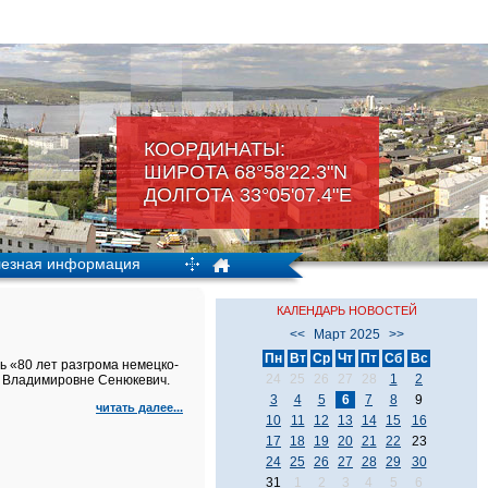
КООРДИНАТЫ:
ШИРОТА 68°58'22.3"N
ДОЛГОТА 33°05'07.4"Е
езная информация
КАЛЕНДАРЬ НОВОСТЕЙ
<<
Март 2025
>>
Пн
Вт
Ср
Чт
Пт
Сб
Вс
 «80 лет разгрома немецко-
24
25
26
27
28
1
2
и Владимировне Сенюкевич.
3
4
5
6
7
8
9
читать далее...
10
11
12
13
14
15
16
17
18
19
20
21
22
23
24
25
26
27
28
29
30
31
1
2
3
4
5
6