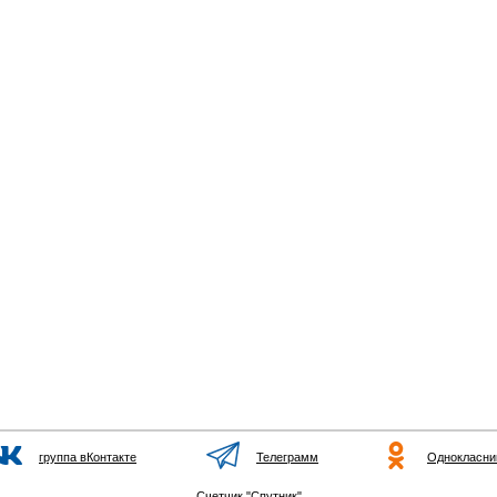
группа вКонтакте
Телеграмм
Однокласни
Счетчик "Спутник"