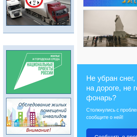
Не убран снег,
на дороге, не 
фонарь?
Столкнулись с пробл
сообщите о ней!