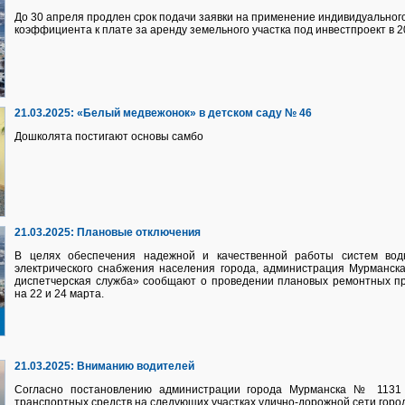
До 30 апреля продлен срок подачи заявки на применение индивидуально
коэффициента к плате за аренду земельного участка под инвестпроект в 20
21.03.2025:
«Белый медвежонок» в детском саду № 46
Дошколята постигают основы самбо
21.03.2025:
Плановые отключения
В целях обеспечения надежной и качественной работы систем водно
электрического снабжения населения города, администрация Мурманс
диспетчерская служба» сообщают о проведении плановых ремонтных п
на 22 и 24 марта.
21.03.2025:
Вниманию водителей
Согласно постановлению администрации города Мурманска №
1131
транспортных средств на следующих участках улично-дорожной сети горо