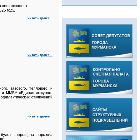
го понижающего
25 году.
читать далее...
читать далее...
го, газового, теплового и
ка и ММБУ «Единая дежурно-
рофилактических отключений
читать далее...
 будет з
апрещена парковка
да: