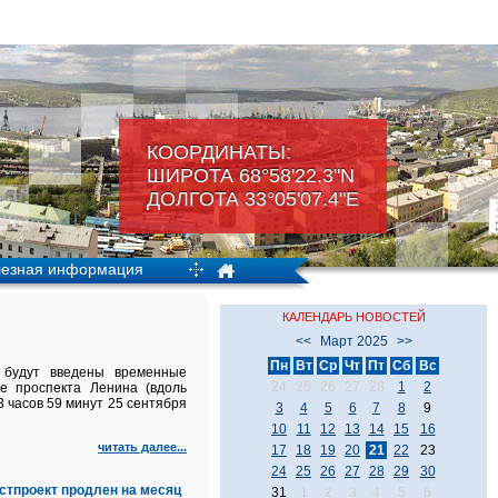
КООРДИНАТЫ:
ШИРОТА 68°58'22.3"N
ДОЛГОТА 33°05'07.4"Е
езная информация
КАЛЕНДАРЬ НОВОСТЕЙ
<<
Март 2025
>>
Пн
Вт
Ср
Чт
Пт
Сб
Вс
 будут введены временные
24
25
26
27
28
1
2
е проспекта Ленина (вдоль
 часов 59 минут 25 сентября
3
4
5
6
7
8
9
10
11
12
13
14
15
16
читать далее...
17
18
19
20
21
22
23
24
25
26
27
28
29
30
стпроект продлен на месяц
31
1
2
3
4
5
6