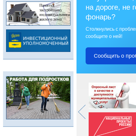
на дороге, не 
фонарь?
Столкнулись с пробл
сообщите о ней!
Сообщить о про