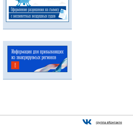
группа вКонтакте