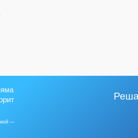
й
 яма
Реша
горит
емой —