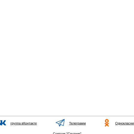
группа вКонтакте
Телеграмм
Однокласни
Счетчик "Спутник"