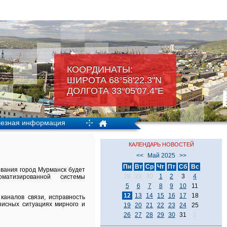
КООРДИНАТЫ:
ШИРОТА 68°58'22.3"N
ДОЛГОТА 33°05'07.4"Е
езная информация
КАЛЕНДАРЬ НОВОСТЕЙ
<<
Май 2025
>>
Пн
Вт
Ср
Чт
Пт
Сб
Вс
ования город Мурманск будет
28
29
30
1
2
3
4
матизированной системы
5
6
7
8
9
10
11
12
13
14
15
16
17
18
каналов связи, исправность
исных ситуациях мирного и
19
20
21
22
23
24
25
26
27
28
29
30
31
1