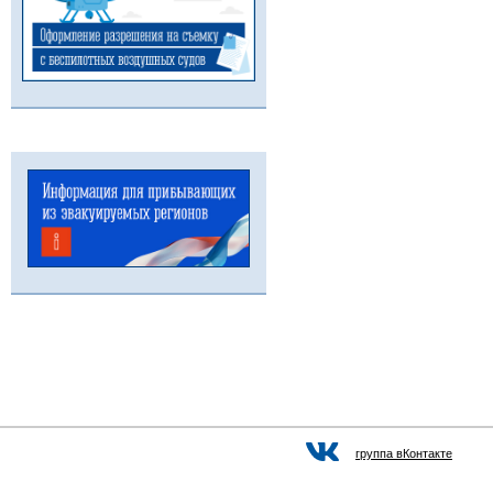
группа вКонтакте