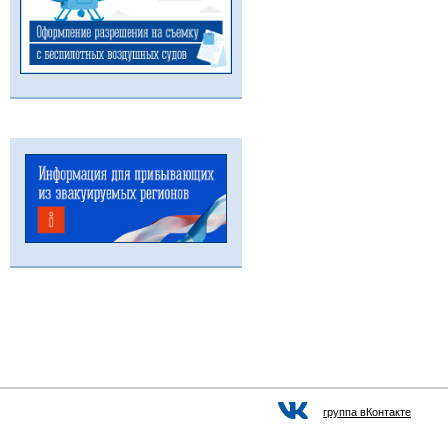
группа вКонтакте