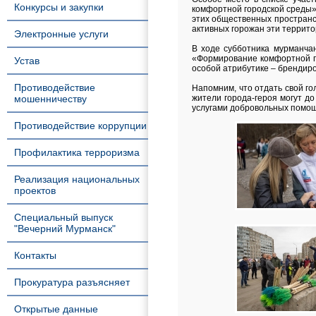
Конкурсы и закупки
комфортной городской среды»,
этих общественных пространс
активных горожан эти террит
Электронные услуги
В ходе субботника мурманчан
«Формирование комфортной го
Устав
особой атрибутике – бренди
Противодействие
Напомним, что отдать свой го
мошенничеству
жители города-героя могут д
услугами добровольных помощ
Противодействие коррупции
Профилактика терроризма
Реализация национальных
проектов
Специальный выпуск
"Вечерний Мурманск"
Контакты
Прокуратура разъясняет
Открытые данные