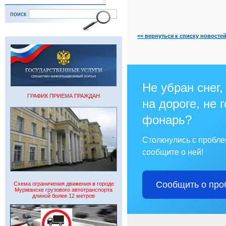
поиск
<< вернуться к списку новосте
Не убран снег,
ГРАФИК ПРИЕМА ГРАЖДАН
на дороге, не 
фонарь?
Столкнулись с пробл
сообщите о ней!
Сообщить о про
Схема ограничения движения в городе
Мурманске грузового автотранспорта
длиной более 12 метров