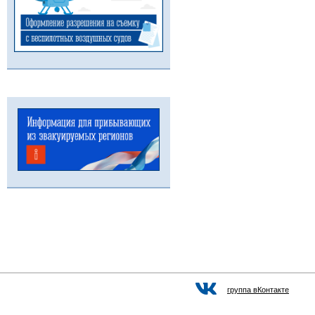
группа вКонтакте