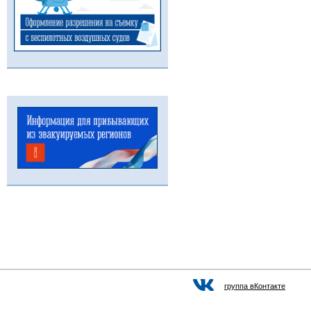
группа вКонтакте