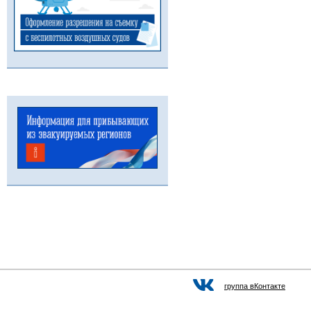
группа вКонтакте