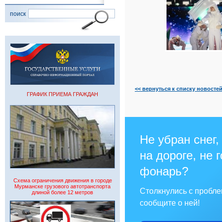
поиск
<< вернуться к списку новосте
ГРАФИК ПРИЕМА ГРАЖДАН
Не убран снег,
на дороге, не 
фонарь?
Схема ограничения движения в городе
Мурманске грузового автотранспорта
Столкнулись с пробл
длиной более 12 метров
сообщите о ней!