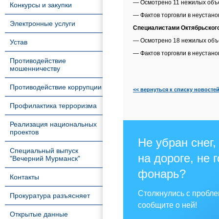
— Осмотрено 11 нежилых объе
Конкурсы и закупки
— Фактов торговли в неустан
Электронные услуги
Специалистами Октябрьског
— Осмотрено 18 нежилых объе
Устав
— Фактов торговли в неустан
Противодействие
мошенничеству
Противодействие коррупции
<< вернуться к списку новосте
Профилактика терроризма
Реализация национальных
проектов
Не убран снег,
Специальный выпуск
на дороге, не 
"Вечерний Мурманск"
фонарь?
Контакты
Столкнулись с пробл
Прокуратура разъясняет
сообщите о ней!
Открытые данные