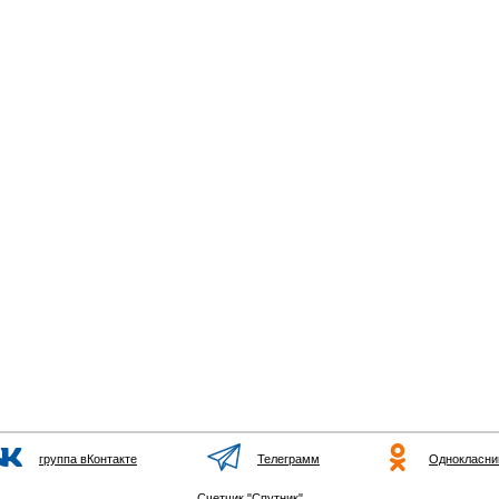
группа вКонтакте
Телеграмм
Однокласни
Счетчик "Спутник"