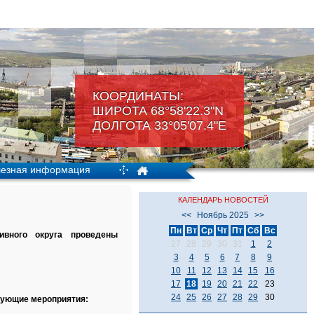
КООРДИНАТЫ:
ШИРОТА 68°58'22.3"N
ДОЛГОТА 33°05'07.4"Е
езная информация
КАЛЕНДАРЬ НОВОСТЕЙ
<<
Ноябрь 2025
>>
Пн
Вт
Ср
Чт
Пт
Сб
Вс
ивного округа проведены
27
28
29
30
31
1
2
3
4
5
6
7
8
9
10
11
12
13
14
15
16
17
18
19
20
21
22
23
24
25
26
27
28
29
30
дующие мероприятия: