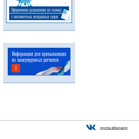
группа вКонтакте